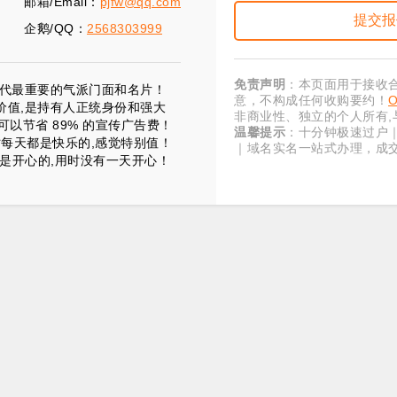
邮箱/Email：
pjfw@qq.com
企鹅/QQ：
2568303999
免责声明
：本页面用于接收
”时代最重要的气派门面和名片！
意，不构成任何收购要约！
价值,是持有人正统身份和强大
非商业性、独立的个人所有,
以节省 89% 的宣传广告费！
温馨提示
：十分钟极速过户
时每天都是快乐的,感觉特别值！
｜域名实名一站式办理，成
是开心的,用时没有一天开心！